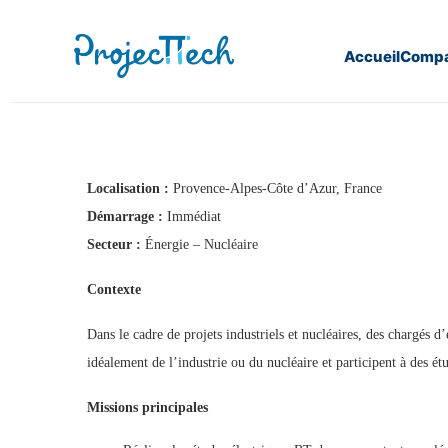
Accueil
Compa
Home
Chargé d’Études BT (H/F) (J26-373)
Localisation :
Provence-Alpes-Côte d’Azur, France
Démarrage :
Immédiat
Secteur :
Énergie – Nucléaire
Contexte
Dans le cadre de projets industriels et nucléaires, des chargés 
idéalement de l’industrie ou du nucléaire et participent à des ét
Missions principales