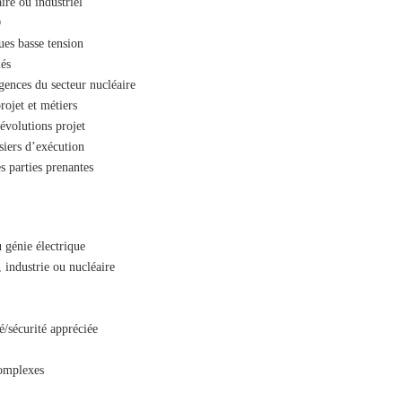
ire ou industriel
D
ues basse tension
iés
gences du secteur nucléaire
rojet et métiers
évolutions projet
ssiers d’exécution
s parties prenantes
 génie électrique
, industrie ou nucléaire
é/sécurité appréciée
complexes