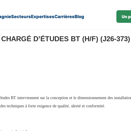
gnie
Secteurs
Expertises
Carrières
Blog
Un p
CHARGÉ D’ÉTUDES BT (H/F) (J26-373)
d’études BT interviennent sur la conception et le dimensionnement des installatio
udes techniques à forte exigence de qualité, sûreté et conformité.