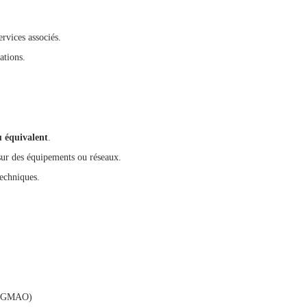
rvices associés.
ations.
u équivalent
.
sur des équipements ou réseaux.
echniques.
pe GMAO)