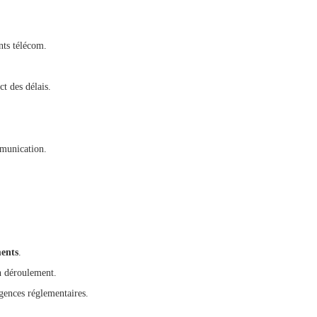
nts télécom.
ct des délais.
mmunication.
ents
.
on déroulement.
igences réglementaires.