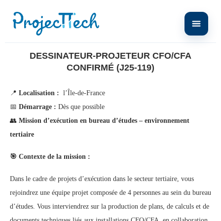
Home
Dessinateur-Projeteur CFO/CFA Confirmé (J25-119)
DESSINATEUR-PROJETEUR CFO/CFA
CONFIRMÉ (J25-119)
📍
Localisation :
l’Île-de-France
📅
Démarrage :
Dès que possible
👥
Mission d’exécution en bureau d’études – environnement
tertiaire
🎯
Contexte de la mission :
Dans le cadre de projets d’exécution dans le secteur tertiaire, vous
rejoindrez une équipe projet composée de 4 personnes au sein du bureau
d’études. Vous interviendrez sur la production de plans, de calculs et de
documents techniques liés aux installations CFO/CFA, en collaboration