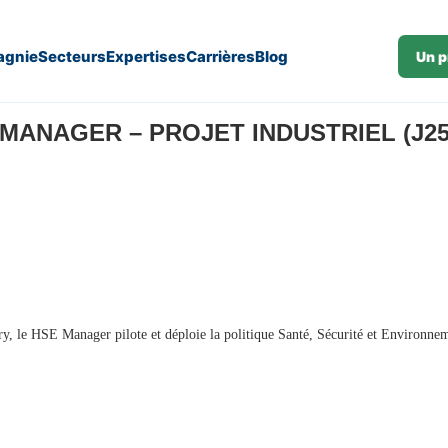
gnie
Secteurs
Expertises
Carrières
Blog
Un p
MANAGER – PROJET INDUSTRIEL (J25
ry, le HSE Manager pilote et déploie la politique Santé, Sécurité et Environne