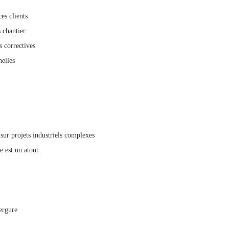
es clients
s chantier
s correctives
elles
r projets industriels complexes
e est un atout
ergure