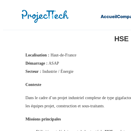
Accueil
Compa
Home
HSE Manager – Projet industriel (J25-325)
HSE 
Localisation :
Haut-de-France
Démarrage :
ASAP
Secteur :
Industrie / Énergie
Contexte
Dans le cadre d’un projet industriel complexe de type gigafacto
les équipes projet, construction et sous-traitants.
Missions principales