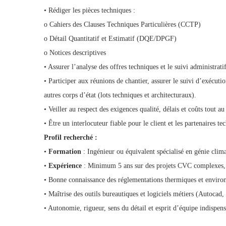
• Rédiger les pièces techniques :
o Cahiers des Clauses Techniques Particulières (CCTP)
o Détail Quantitatif et Estimatif (DQE/DPGF)
o Notices descriptives
• Assurer l’analyse des offres techniques et le suivi administrat
• Participer aux réunions de chantier, assurer le suivi d’exécuti
autres corps d’état (lots techniques et architecturaux).
• Veiller au respect des exigences qualité, délais et coûts tout au
• Être un interlocuteur fiable pour le client et les partenaires te
Profil recherché :
•
Formation
: Ingénieur ou équivalent spécialisé en génie clima
•
Expérience
: Minimum 5 ans sur des projets CVC complexes, id
• Bonne connaissance des réglementations thermiques et environ
• Maîtrise des outils bureautiques et logiciels métiers (Autoca
• Autonomie, rigueur, sens du détail et esprit d’équipe indispens