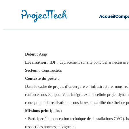
Accueil
Compa
Home
Ingénieur lot CVC (J25-80)
Début
: Asap
Localisation
: IDF , déplacement sur site ponctuel si nécessaire
Secteur
: Construction
Contexte du poste :
Dans le cadre de projets d’envergure en infrastructure, nous r
renforcer nos équipes. Vous intégrerez une cellule projet dynami
conception à la réalisation – sous la responsabilité du Chef de
Missions principales :
• Participer à la conception technique des installations CVC (cha
respect des normes en vigueur.