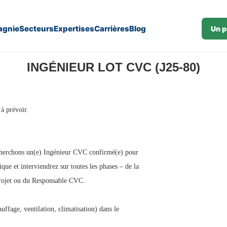
gnie
Secteurs
Expertises
Carrières
Blog
Un p
INGÉNIEUR LOT CVC (J25-80)
 à prévoir.
echerchons un(e) Ingénieur CVC confirmé(e) pour
que et interviendrez sur toutes les phases – de la
 projet ou du Responsable CVC.
uffage, ventilation, climatisation) dans le