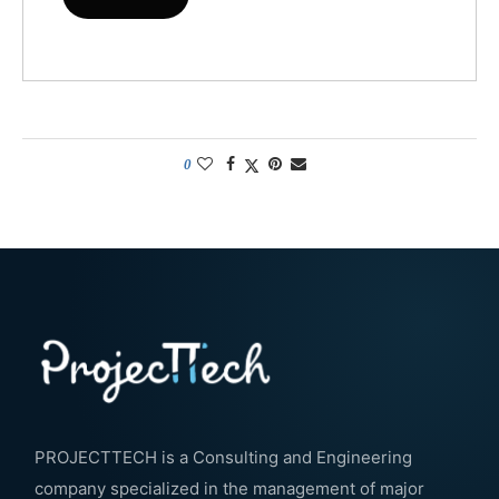
0
PROJECTTECH is a Consulting and Engineering
company specialized in the management of major