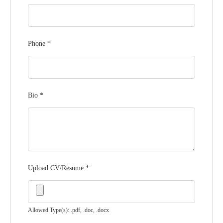
Phone
*
Bio
*
Upload CV/Resume
*
Allowed Type(s): .pdf, .doc, .docx