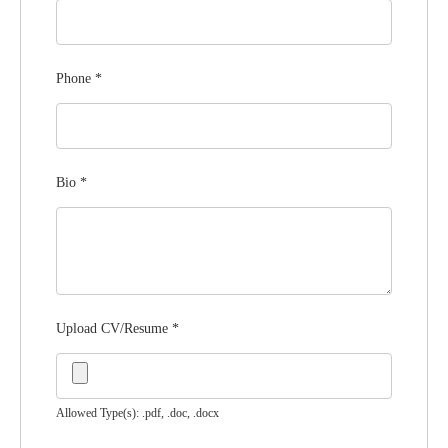
Phone
*
Bio
*
Upload CV/Resume
*
Allowed Type(s): .pdf, .doc, .docx