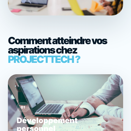
Comment atteindre vos
aspirations chez
PROJECTTECH ?
01
Développement
personnel