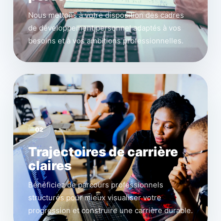
Nous mettons à votre disposition des cadres
de développement personnel adaptés à vos
besoins et à vos ambitions professionnelles.
02
Trajectoires de carrière
claires
Bénéficiez de parcours professionnels
structurés pour mieux visualiser votre
progression et construire une carrière durable.