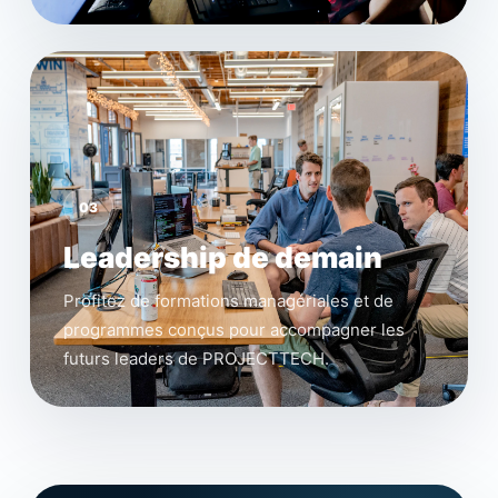
03
Leadership de demain
Profitez de formations managériales et de
programmes conçus pour accompagner les
futurs leaders de PROJECTTECH.