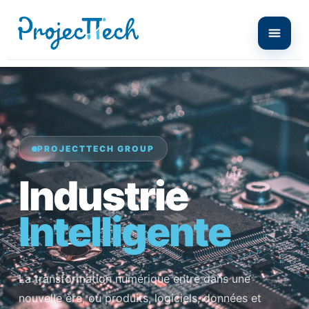
PROJECTTECH GROUP
Industrie
Intelligente
La transformation numérique entre dans une
nouvelle ère, où produits, logiciels, données et