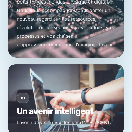
potentiel des mondes physique et digital.
Nous vous accompagnons pour porter un
nouveau regard sur vos ressources,
révolutionner et sécuriser vos produits, vos
processus et vos chaînes
d’approvisionnement afin d’imaginer l’avenir.
01
Un avenir intelligent
L’avenir de votre industrie sera INTELLIGENT.