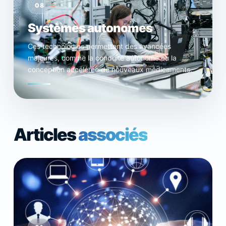
08
Systèmes autonomes
Ces technologies permettent des avancées
majeures, comme la conduite autonome ou la
conception accélérée de nouveaux médicaments.
Articles
associés