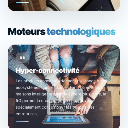
Moteurs
technologiques
06
Hyper-connectivité
Les produits connectés donnent naissance à des
écosystèmes centrés sur le client, comme les
maisons intelligentes. À une échelle plus large, la
5G permet la création de réseaux privés
spécialement conçus pour les besoins des
entreprises.