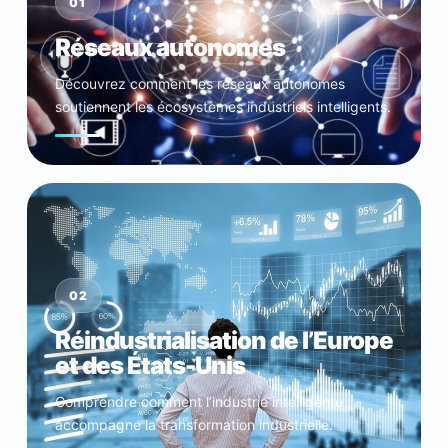
01
Réseaux autonomes
Découvrez comment les réseaux autonomes
soutiennent les écosystèmes industriels intelligents.
02
Réindustrialisation de l’Europe
et des États-Unis
Comprendre comment l’industrie intelligente
accompagne la transformation industrielle.