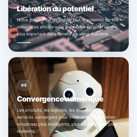
Libération du potentiel
Notre mission est de libérer tout le potentiel de vos
ressources afin de vous permettre de jouer un rôle
plus important dans l’avenir de votre industrie.
05
Convergence numérique
Les produits, les logiciels, les données et les
services convergent pour créer des écosystèmes
industriels plus intelligents, plus connectés et plus
résilients.