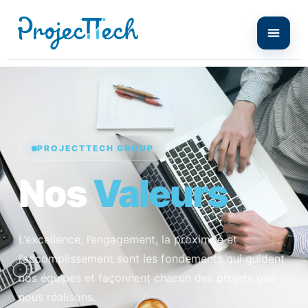
PROJECTTECH GROUP
Nos
Valeurs
L’excellence, l’engagement, la proximité et
l’accomplissement sont les fondements qui guident
nos équipes et façonnent chacun des projets que
nous réalisons.