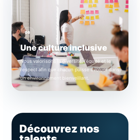
06
Une culture inclusive
Nous valorisons la diversité, l’équité et le
respect afin que chacun puisse évoluer dans
un environnement bienveillant.
Découvrez nos
talents