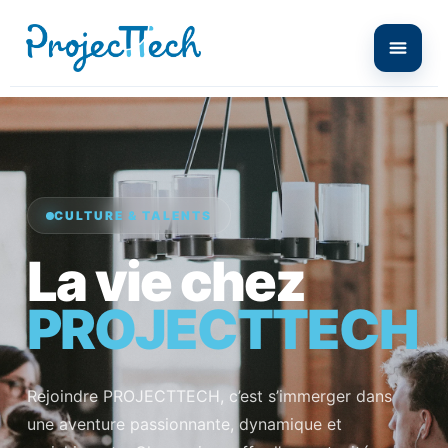
CULTURE & TALENTS
La vie chez
PROJECTTECH
Rejoindre PROJECTTECH, c’est s’immerger dans
une aventure passionnante, dynamique et