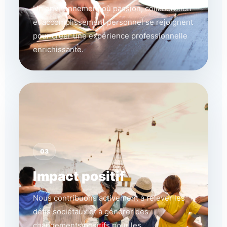
Un environnement où passion, collaboration
et accomplissement personnel se rejoignent
pour créer une expérience professionnelle
enrichissante.
03
Impact positif
Nous contribuons activement à relever les
défis sociétaux et à générer des
changements positifs pour les