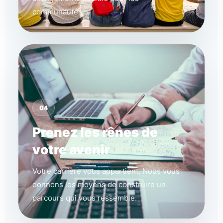
communautés.
04
Prenez les rênes de
votre avenir
Votre carrière vous appartient. Nous vous
donnons les moyens de construire un
parcours qui vous ressemble.