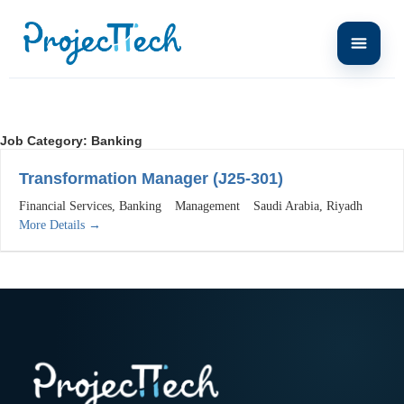
Job Category:
Banking
Transformation Manager (J25-301)
Financial Services
Banking
Management
Saudi Arabia
Riyadh
More Details