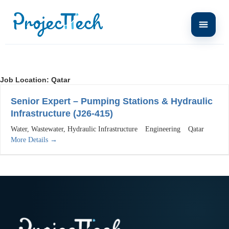
Job Location:
Qatar
Senior Expert – Pumping Stations & Hydraulic
Infrastructure (J26-415)
Water
Wastewater
Hydraulic Infrastructure
Engineering
Qatar
More Details