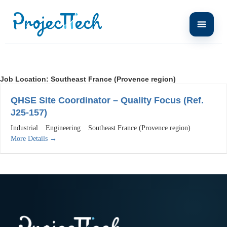
Job Location:
Southeast France (Provence region)
QHSE Site Coordinator – Quality Focus (Ref.
J25-157)
Industrial
Engineering
Southeast France (Provence region)
More Details