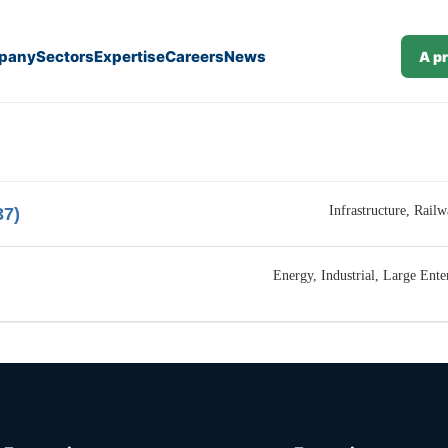
pany
Sectors
Expertise
Careers
News
A p
Infrastructure
Railw
37)
Energy
Industrial
Large Ente