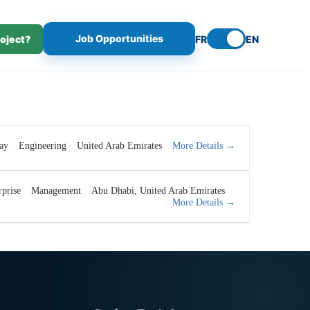
Job Opportunities
roject?
FR
EN
More Details
ay
Engineering
United Arab Emirates
rprise
Management
Abu Dhabi
United Arab Emirates
More Details