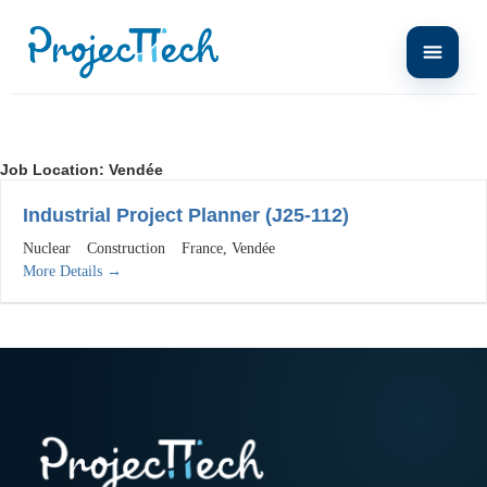
Job Location:
Vendée
Industrial Project Planner (J25-112)
Nuclear
Construction
France
Vendée
More Details