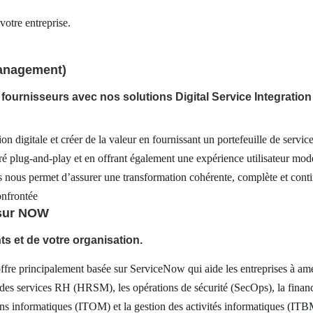
votre entreprise.
Management)
e fournisseurs avec nos solutions Digital Service Integrati
ion digitale et créer de la valeur en fournissant un portefeuille de servi
ré plug-and-play et en offrant également une expérience utilisateur mod
ces nous permet d’assurer une transformation cohérente, complète et cont
onfrontée
 sur NOW
nts et de votre organisation.
incipalement basée sur ServiceNow qui aide les entreprises à amélior
 des services RH (HRSM), les opérations de sécurité (SecOps), la financ
ons informatiques (ITOM) et la gestion des activités informatiques (ITB