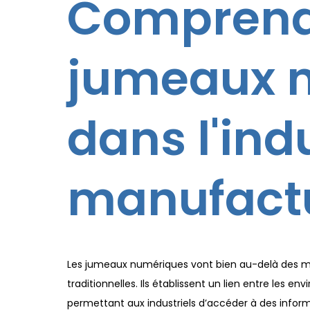
Comprend
jumeaux 
dans l'ind
manufactu
Les jumeaux numériques vont bien au-delà des m
traditionnelles. Ils établissent un lien entre les e
permettant aux industriels d’accéder à des informat