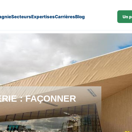
gnie
Secteurs
Expertises
Carrières
Blog
Un p
ERIE : FAÇONNER