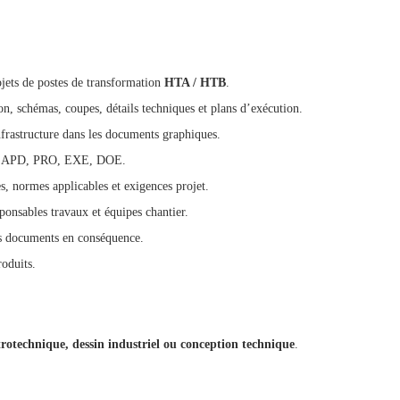
jets de postes de transformation
HTA / HTB
.
on, schémas, coupes, détails techniques et plans d’exécution.
infrastructure dans les documents graphiques.
APS, APD, PRO, EXE, DOE.
s, normes applicables et exigences projet.
sponsables travaux et équipes chantier.
les documents en conséquence.
roduits.
ctrotechnique, dessin industriel ou conception technique
.