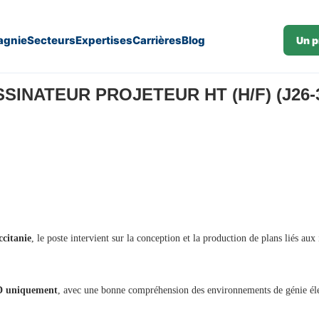
gnie
Secteurs
Expertises
Carrières
Blog
Un p
SINATEUR PROJETEUR HT (H/F) (J26-
citanie
, le poste intervient sur la conception et la production de plans liés au
 uniquement
, avec une bonne compréhension des environnements de génie élec