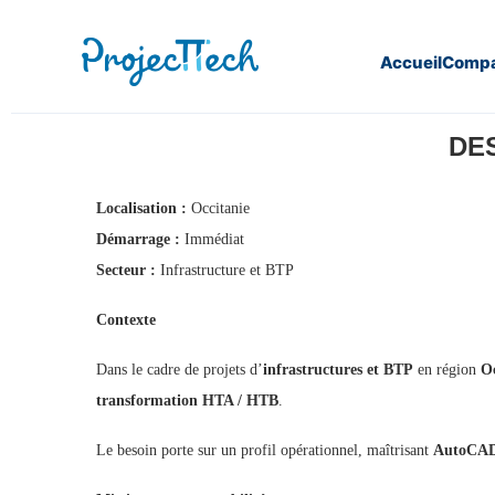
Accueil
Compa
Home
Dessinateur Projeteur HT (H/F) (J26-337)
DES
Localisation :
Occitanie
Démarrage :
Immédiat
Secteur :
Infrastructure et BTP
Contexte
Dans le cadre de projets d’
infrastructures et BTP
en région
Oc
transformation HTA / HTB
.
Le besoin porte sur un profil opérationnel, maîtrisant
AutoCAD