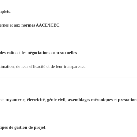
mplets.
ternes et aux
normes AACE/ICEC
.
des coûts
et les
négociations contractuelles
.
mation, de leur efficacité et de leur transparence.
lots
tuyauterie, électricité, génie civil, assemblages mécaniques
et
prestation
ipes de gestion de projet
.