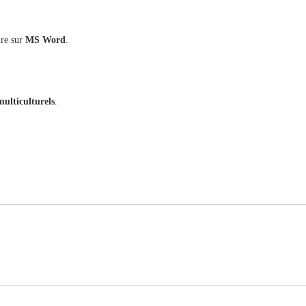
ire sur
MS Word
.
multiculturels
.