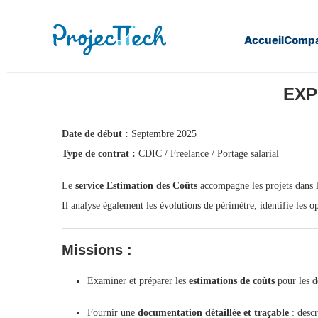
Accueil
Compa
Home
Expert en Estimation des Coûts (J25-095)
EXP
Date de début :
Septembre 2025
Type de contrat :
CDIC / Freelance / Portage salarial
Le
service Estimation des Coûts
accompagne les projets dans la
Il analyse également les évolutions de périmètre, identifie les op
Missions :
Examiner et préparer les
estimations de coûts
pour les d
Fournir une
documentation détaillée et traçable
: descr