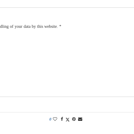
dling of your data by this website.
*
0