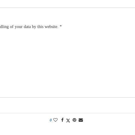
dling of your data by this website.
*
0