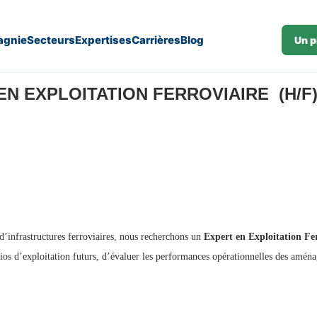
gnie
Secteurs
Expertises
Carrières
Blog
Un p
J26-396)
N EXPLOITATION FERROVIAIRE (H/F) 
d’infrastructures ferroviaires, nous recherchons un
Expert en Exploitation Fe
rios d’exploitation futurs, d’évaluer les performances opérationnelles des amén