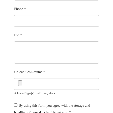
Phone
*
Bio
*
Upload CV/Resume
*
Allowed Type(s): .pdf, .doc, .docx
By using this form you agree with the storage and
handling of your data by this website.
*