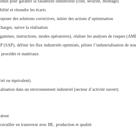
uit pour garantir la faisabilité industrielle (coût, sécurité, montage).
bilité et résoudre les écarts.
oposer des solutions correctives, initier des actions d’optimisation.
charges, suivre la réalisation.
 gammes, instructions, modes opératoires), réaliser les analyses de risques (A
P (SAP), définir les flux industriels optimisés, piloter l’industrialisation de n
s procédés et matériaux.
iel ou équivalent).
alisation dans un environnement industriel (secteur d’activité ouvert).
 atout.
ravailler en transverse avec BE, production et qualité.