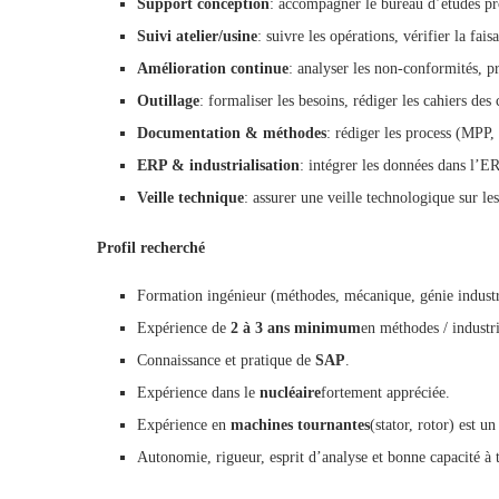
Support conception
: accompagner le bureau d’études prod
Suivi atelier/usine
: suivre les opérations, vérifier la faisa
Amélioration continue
: analyser les non-conformités, pr
Outillage
: formaliser les besoins, rédiger les cahiers des 
Documentation & méthodes
: rédiger les process (MPP,
ERP & industrialisation
: intégrer les données dans l’ER
Veille technique
: assurer une veille technologique sur le
Profil recherché
Formation ingénieur (méthodes, mécanique, génie industr
Expérience de
2 à 3 ans minimum
en méthodes / industri
Connaissance et pratique de
SAP
.
Expérience dans le
nucléaire
fortement appréciée.
Expérience en
machines tournantes
(stator, rotor) est un
Autonomie, rigueur, esprit d’analyse et bonne capacité à t