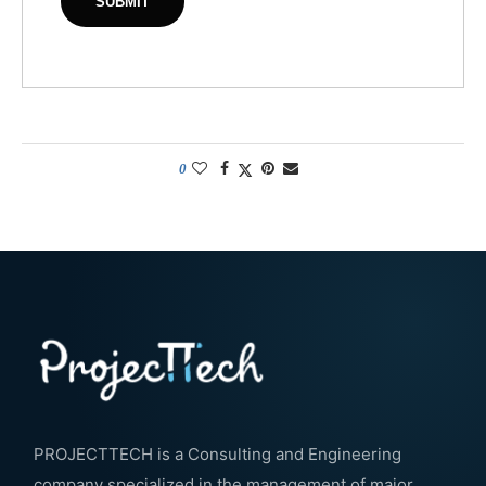
0
PROJECTTECH is a Consulting and Engineering
company specialized in the management of major