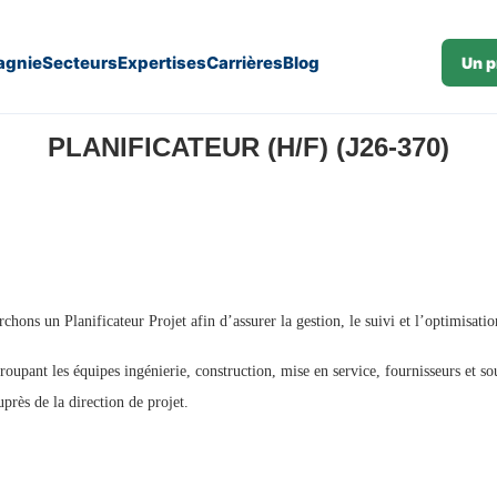
gnie
Secteurs
Expertises
Carrières
Blog
Un p
PLANIFICATEUR (H/F) (J26-370)
chons un Planificateur Projet afin d’assurer la gestion, le suivi et l’optimisatio
upant les équipes ingénierie, construction, mise en service, fournisseurs et sous
uprès de la direction de projet.