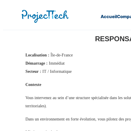
Accueil
Compa
Home
Responsable d’Affaires Informatique (H/F) (J26-221)
RESPONSAB
Localisation :
Île-de-France
Démarrage :
Immédiat
Secteur :
IT / Informatique
Contexte
Vous intervenez au sein d’une structure spécialisée dans les sol
territoriales).
Dans un environnement en forte évolution, vous pilotez des proje