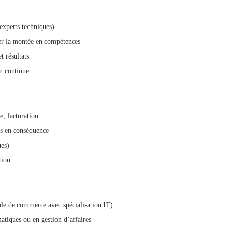
 experts techniques)
gner la montée en compétences
t résultats
on continue
ie, facturation
ons en conséquence
ues)
tion
le de commerce avec spécialisation IT)
tiques ou en gestion d’affaires