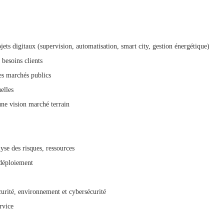
ojets digitaux (supervision, automatisation, smart city, gestion énergétique)
 besoins clients
des marchés publics
elles
une vision marché terrain
lyse des risques, ressources
 déploiement
curité, environnement et cybersécurité
rvice