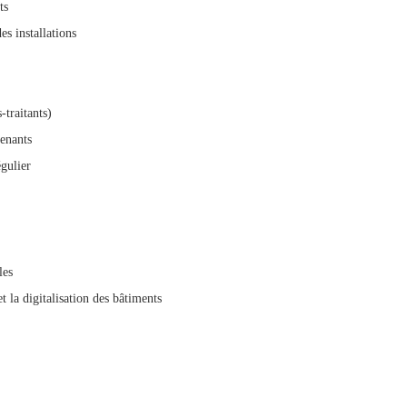
ts
es installations
-traitants)
venants
égulier
les
 la digitalisation des bâtiments