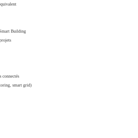
équivalent
u Smart Building
projets
s connectés
oring, smart grid)