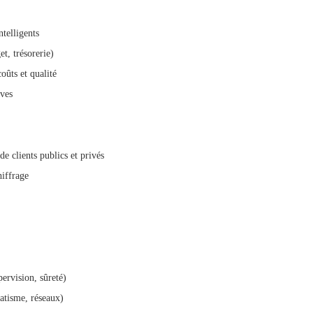
ntelligents
et, trésorerie)
oûts et qualité
ives
de clients publics et privés
hiffrage
ervision, sûreté)
atisme, réseaux)