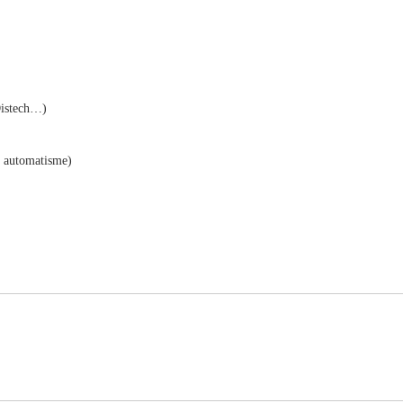
Distech…)
, automatisme)