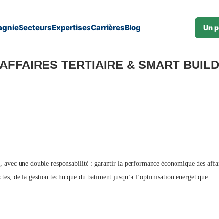
gnie
Secteurs
Expertises
Carrières
Blog
Un p
H/F) (J26-244)
FFAIRES TERTIAIRE & SMART BUILDING
ng, avec une double responsabilité : garantir la performance économique des affa
ctés, de la gestion technique du bâtiment jusqu’à l’optimisation énergétique.