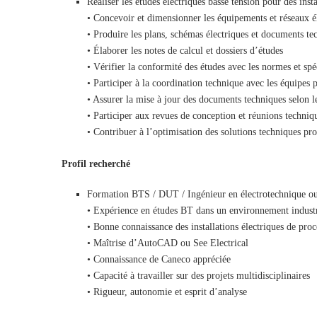
Réaliser les études électriques basse tension pour des insta
• Concevoir et dimensionner les équipements et réseaux é
• Produire les plans, schémas électriques et documents te
• Élaborer les notes de calcul et dossiers d’études
• Vérifier la conformité des études avec les normes et spé
• Participer à la coordination technique avec les équipes 
• Assurer la mise à jour des documents techniques selon l
• Participer aux revues de conception et réunions techniq
• Contribuer à l’optimisation des solutions techniques pr
Profil recherché
Formation BTS / DUT / Ingénieur en électrotechnique ou
• Expérience en études BT dans un environnement industr
• Bonne connaissance des installations électriques de proc
• Maîtrise d’AutoCAD ou See Electrical
• Connaissance de Caneco appréciée
• Capacité à travailler sur des projets multidisciplinaires
• Rigueur, autonomie et esprit d’analyse