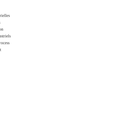
ielles
s
on
striels
rocess
t