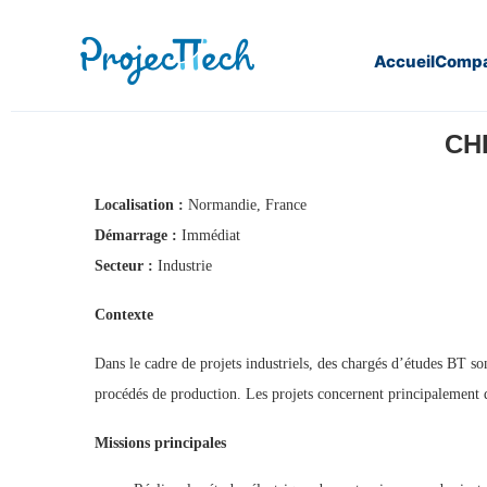
Accueil
Compa
Home
Chef de chantier BT Indus (H/F) (J26-378)
CHE
Localisation :
Normandie, France
Démarrage :
Immédiat
Secteur :
Industrie
Contexte
Dans le cadre de projets industriels, des chargés d’études BT so
procédés de production. Les projets concernent principalement 
Missions principales