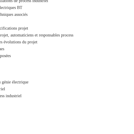
llations de process industriel
lectriques BT
chniques associés
cifications projet
projet, automaticiens et responsables process
es évolutions du projet
ues
oposées
 génie électrique
iel
ess industriel