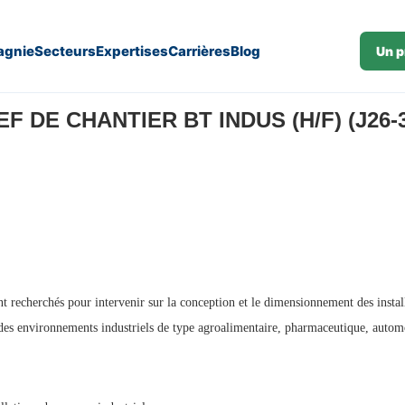
gnie
Secteurs
Expertises
Carrières
Blog
Un p
F DE CHANTIER BT INDUS (H/F) (J26-
nt recherchés pour intervenir sur la conception et le dimensionnement des install
des environnements industriels de type agroalimentaire, pharmaceutique, autom