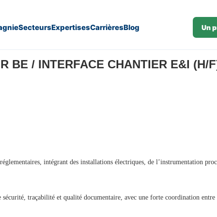
gnie
Secteurs
Expertises
Carrières
Blog
Un p
)
R BE / INTERFACE CHANTIER E&I (H/F) 
tes réglementaires, intégrant des installations électriques, de l’instrumentation
sécurité, traçabilité et qualité documentaire, avec une forte coordination entre 