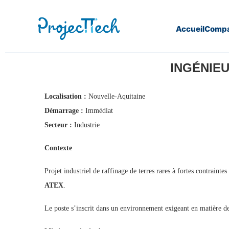
Accueil
Compa
Home
Ingénieur BE / Interface Chantier E&I (H/F) (J26-174
INGÉNIEU
Localisation :
Nouvelle-Aquitaine
Démarrage :
Immédiat
Secteur :
Industrie
Contexte
Projet industriel de raffinage de terres rares à fortes contrain
ATEX
.
Le poste s’inscrit dans un environnement exigeant en matière de 