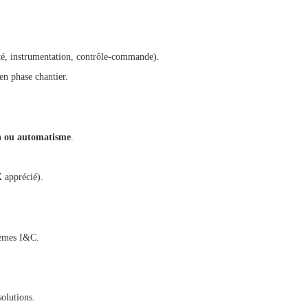
cité, instrumentation, contrôle-commande).
en phase chantier.
on ou automatisme
.
 apprécié).
tèmes I&C.
solutions.