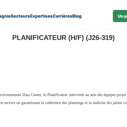
gnie
Secteurs
Expertises
Carrières
Blog
Un p
PLANIFICATEUR (H/F) (J26-319)
ronnement Data Center, le Planificateur intervient au sein des équipes projet pou
n service en garantissant la cohérence des plannings et la maîtrise des jalons co