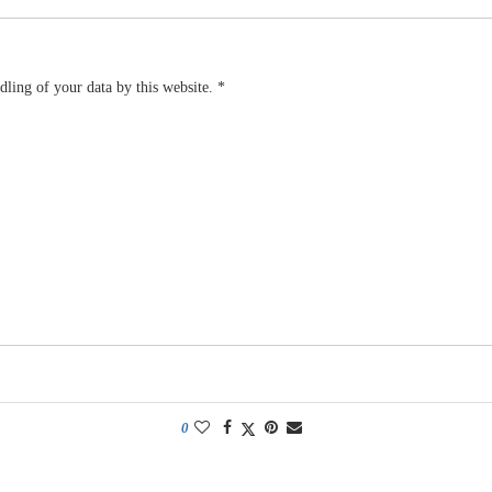
dling of your data by this website.
*
0