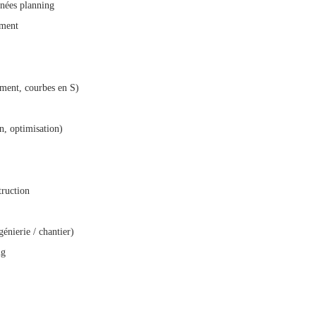
nnées planning
ement
ement, courbes en S)
n, optimisation)
truction
nierie / chantier)
ng