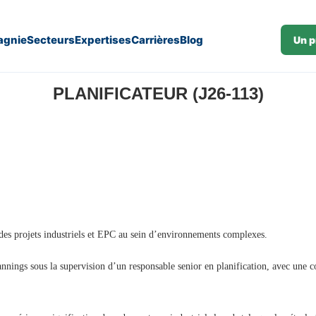
gnie
Secteurs
Expertises
Carrières
Blog
Un p
PLANIFICATEUR (J26-113)
 des projets industriels et EPC au sein d’environnements complexes.
lannings sous la supervision d’un responsable senior en planification, avec une co