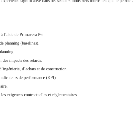
xpérience significative dans des secteurs industriels lourds tels que le pétrole
t à l’aide de Primavera P6.
 de planning (baselines).
planning.
n des impacts des retards.
d’ingénierie, d’achats et de construction.
s indicateurs de performance (KPI).
aire.
 les exigences contractuelles et réglementaires.