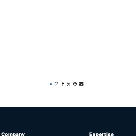
0
Company
Expertise