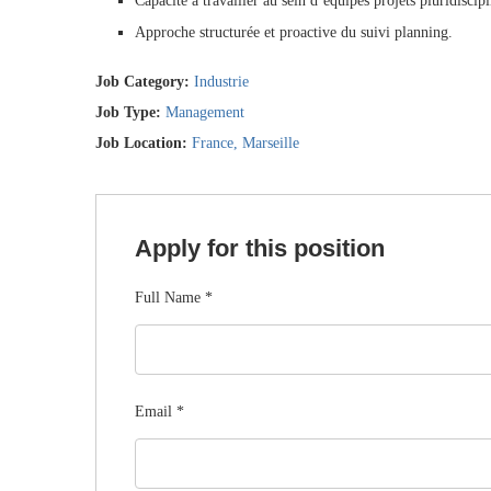
Capacité à travailler au sein d’équipes projets pluridiscipl
Approche structurée et proactive du suivi planning.
Job Category:
Industrie
Job Type:
Management
Job Location:
France
Marseille
Apply for this position
Full Name
*
Email
*