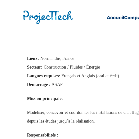
Accueil
Compa
Home
Projeteur BIM CVC (H/F) (J25-261)
Lieux:
Normandie, France
Secteur:
Construction / Fluides / Énergie
Langues requises:
Français et Anglais (oral et écrit)
Démarrage :
ASAP
Mission principale:
Modéliser, concevoir et coordonner les installations de chauffa
depuis les études jusqu’à la réalisation.
Responsabilités :