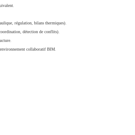
uivalent.
ulique, régulation, bilans thermiques).
ordination, détection de conflits).
ructure.
n environnement collaboratif BIM.