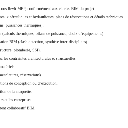
 sous Revit MEP, conformément aux chartes BIM du projet.
seaux aérauliques et hydrauliques, plans de réservations et détails techniques.
ons, puissances thermiques).
rs (calculs thermiques, bilans de puissance, choix d’équipements).
ation BIM (clash detection, synthèse inter-disciplines).
structure, plomberie, SSI).
c les contraintes architecturales et structurelles.
matériels.
menclatures, réservations).
ations de conception ou d’exécution.
tion de la maquette.
s et les entreprises.
ment collaboratif BIM.