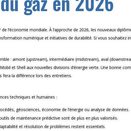
 du gaz en 2026
lier de l’économie mondiale. À l’approche de 2026, les nouveaux diplôm
sformation numérique et initiatives de durabilité. Si vous souhaitez int
emble : amont (upstream), intermédiaire (midstream), aval (downstrea
onMobil et Shell aux nouvelles divisions d’énergie verte. Une bonne c
 fera la différence lors des entretiens.
ces techniques et humaines :
 procédés, géosciences, économie de l’énergie ou analyse de données.
utils de maintenance prédictive sont de plus en plus valorisés.
aptabilité et résolution de problèmes restent essentiels.