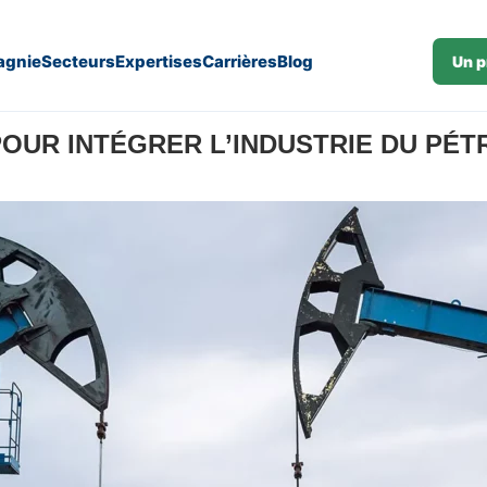
gnie
Secteurs
Expertises
Carrières
Blog
Un p
our intégrer l’industrie du pétrole et du gaz en 2026
POUR INTÉGRER L’INDUSTRIE DU PÉTR